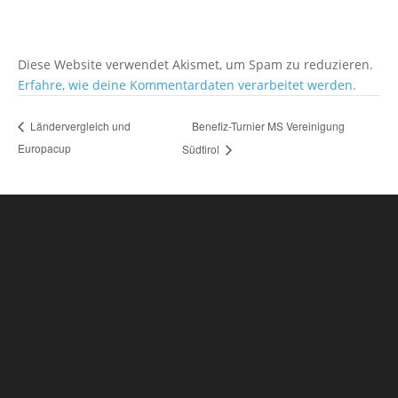
Diese Website verwendet Akismet, um Spam zu reduzieren.
Erfahre, wie deine Kommentardaten verarbeitet werden.
Benefiz-Turnier MS Vereinigung
Ländervergleich und
Europacup
Südtirol