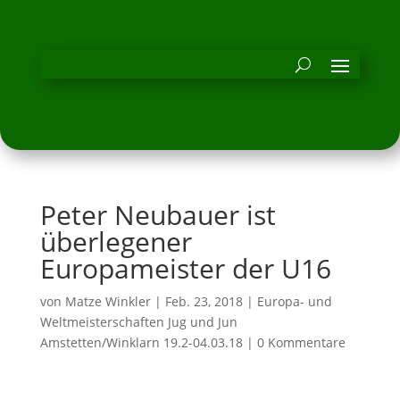
Peter Neubauer ist
überlegener
Europameister der U16
von
Matze Winkler
|
Feb. 23, 2018
|
Europa- und
Weltmeisterschaften Jug und Jun
Amstetten/Winklarn 19.2-04.03.18
|
0 Kommentare