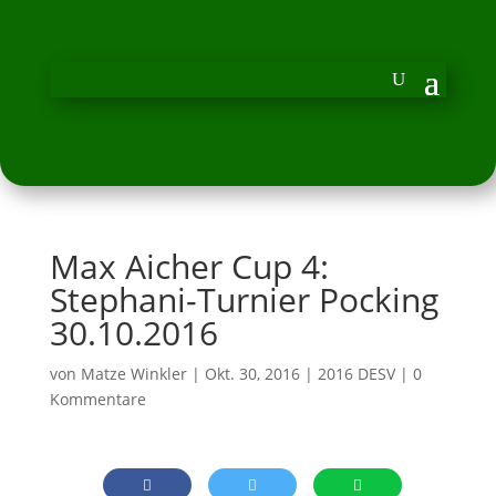
Max Aicher Cup 4:
Stephani-Turnier Pocking
30.10.2016
von
Matze Winkler
|
Okt. 30, 2016
|
2016 DESV
|
0
Kommentare