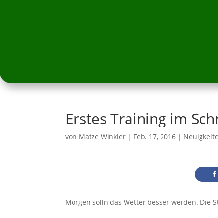
Erstes Training im Sc
von
Matze Winkler
|
Feb. 17, 2016
|
Neuigkeit
Morgen solln das Wetter besser werden. Die S