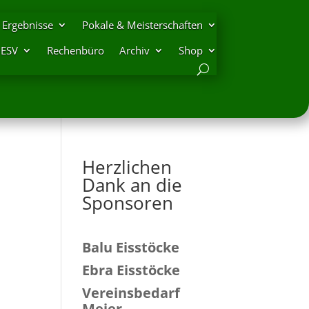
Ergebnisse
Pokale & Meisterschaften
DESV
Rechenbüro
Archiv
Shop
Herzlichen
Dank an die
Sponsoren
Balu Eisstöcke
Ebra Eisstöcke
Vereinsbedarf
Meier