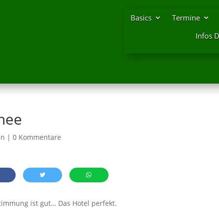
Basics
Termine
Infos 
hnee
en
|
0 Kommentare
timmung ist gut… Das Hotel perfekt.