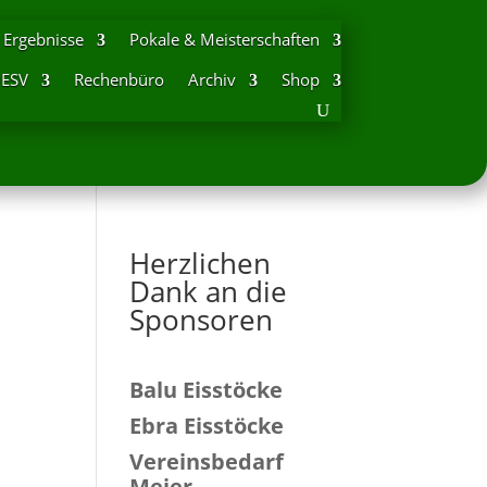
Ergebnisse
Pokale & Meisterschaften
DESV
Rechenbüro
Archiv
Shop
Herzlichen
Dank an die
Sponsoren
Balu Eisstöcke
Ebra Eisstöcke
Vereinsbedarf
Meier