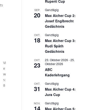
Ruperti Cup
ts
Ganztägig
SEP.
20
Max Aicher Cup 2:
Josef Englbrecht
Gedächtnis
Ganztägig
OKT.
18
Max Aicher Cup 3:
Rudi Späth
Gedächtnis
23. Oktober 2026
-
25.
OKT.
Vi
23
Oktober 2026
e
ABC
w
Kaderlehrgang
s:
Ganztägig
OKT.
8
31
Max Aicher Cup 4:
Jura Cup
Ganztägig
NOV.
14
Max Aicher Cup 5: