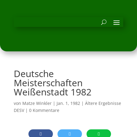
Deutsche
Meisterschaften
Weißenstadt 1982
von
Matze Winkler
|
Jan. 1, 1982
|
Ältere Ergebnisse
DESV
|
0 Kommentare