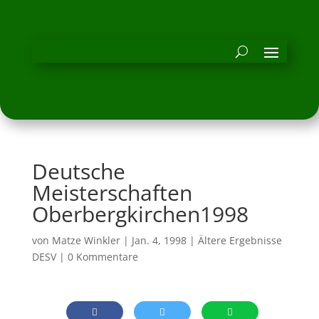
Deutsche
Meisterschaften
Oberbergkirchen1998
von
Matze Winkler
|
Jan. 4, 1998
|
Ältere Ergebnisse
DESV
|
0 Kommentare