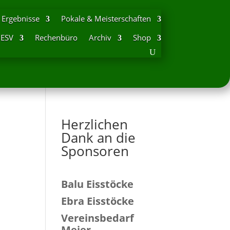
Ergebnisse
Pokale & Meisterschaften
DESV
Rechenbüro
Archiv
Shop
Herzlichen
Dank an die
Sponsoren
Balu Eisstöcke
Ebra Eisstöcke
Vereinsbedarf
Meier