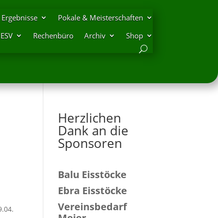
Ergebnisse
Pokale & Meisterschaften
DESV
Rechenbüro
Archiv
Shop
Herzlichen
Dank an die
Sponsoren
Balu Eisstöcke
Ebra Eisstöcke
Vereinsbedarf
9.04.
Meier