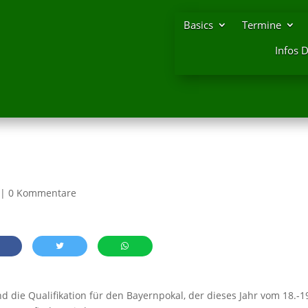
Basics
Termine
Infos 
|
0 Kommentare
nd die Qualifikation für den Bayernpokal, der dieses Jahr vom 18.-1