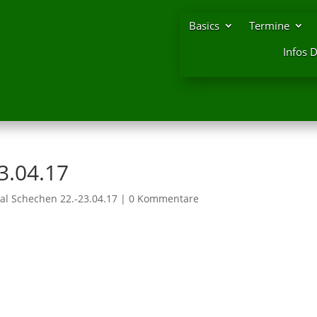
Basics
Termine
Infos 
3.04.17
al Schechen 22.-23.04.17
|
0 Kommentare