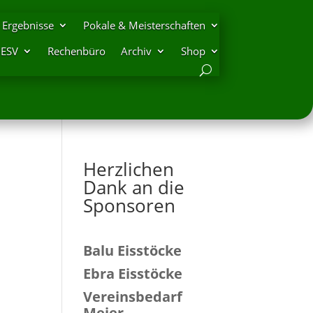
Ergebnisse
Pokale & Meisterschaften
DESV
Rechenbüro
Archiv
Shop
Herzlichen
Dank an die
Sponsoren
Balu Eisstöcke
Ebra Eisstöcke
Vereinsbedarf
Meier