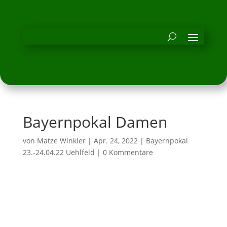
Bayernpokal Damen
von
Matze Winkler
|
Apr. 24, 2022
|
Bayernpokal
23.-24.04.22 Uehlfeld
|
0 Kommentare