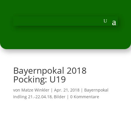
Bayernpokal 2018
Pocking: U19
von
Matze Winkler
|
Apr. 21, 2018
|
Bayernpokal
Indling 21.-22.04.18
,
Bilder
|
0 Kommentare