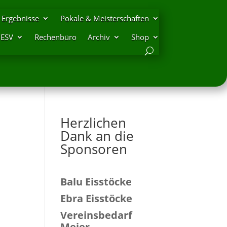
Ergebnisse
Pokale & Meisterschaften
DESV
Rechenbüro
Archiv
Shop
Herzlichen
Dank an die
Sponsoren
Balu Eisstöcke
Ebra Eisstöcke
Vereinsbedarf
Meier