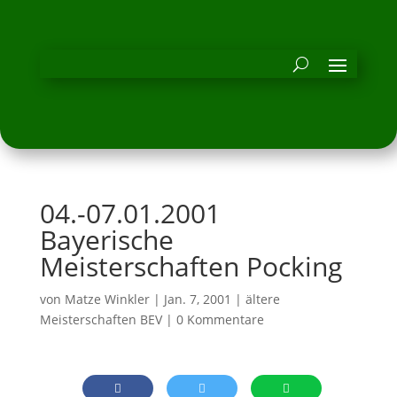
04.-07.01.2001
Bayerische
Meisterschaften Pocking
von
Matze Winkler
|
Jan. 7, 2001
|
ältere
Meisterschaften BEV
|
0 Kommentare