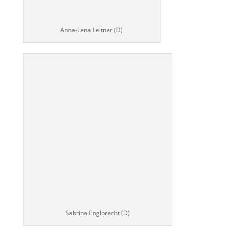
Anna-Lena Leitner (D)
Sabrina Englbrecht (D)