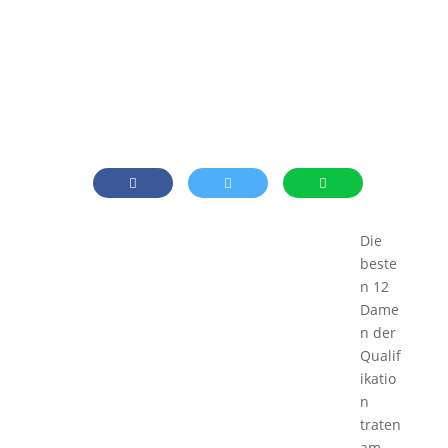
Die
beste
n 12
Dame
n der
Qualif
ikatio
n
traten
am