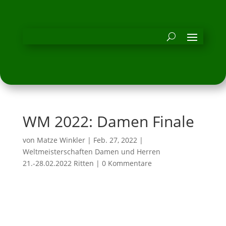
WM 2022: Damen Finale
von
Matze Winkler
|
Feb. 27, 2022
|
Weltmeisterschaften Damen und Herren
21.-28.02.2022 Ritten
|
0 Kommentare