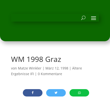
WM 1998 Graz
von
Matze Winkler
|
März 12, 1998
|
Ältere
Ergebnisse IFI
|
0 Kommentare