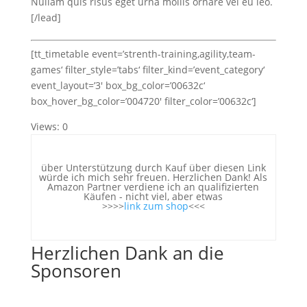
Nullam quis risus eget urna mollis ornare vel eu leo.
[/lead]
[tt_timetable event=’strenth-training,agility,team-
games‘ filter_style=’tabs‘ filter_kind=’event_category‘
event_layout=’3′ box_bg_color=’00632c‘
box_hover_bg_color=’004720′ filter_color=’00632c‘]
Views: 0
über Unterstützung durch Kauf über diesen Link
würde ich mich sehr freuen. Herzlichen Dank! Als
Amazon Partner verdiene ich an qualifizierten
Käufen - nicht viel, aber etwas
>>>>
link zum shop
<<<
Herzlichen Dank an die
Sponsoren