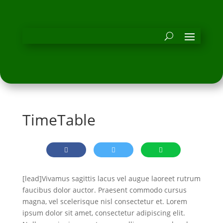
TimeTable
[lead]Vivamus sagittis lacus vel augue laoreet rutrum
faucibus dolor auctor. Praesent commodo cursus
magna, vel scelerisque nisl consectetur et. Lorem
ipsum dolor sit amet, consectetur adipiscing elit.