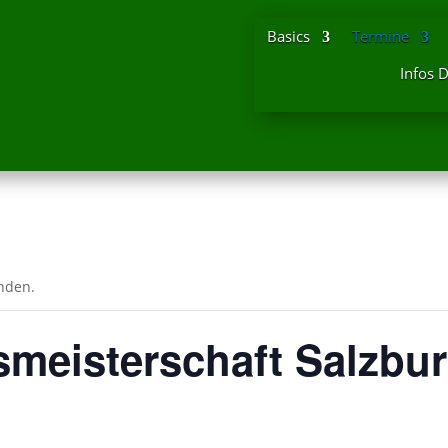
Basics
Termine
Infos 
unden.
meisterschaft Salzbu