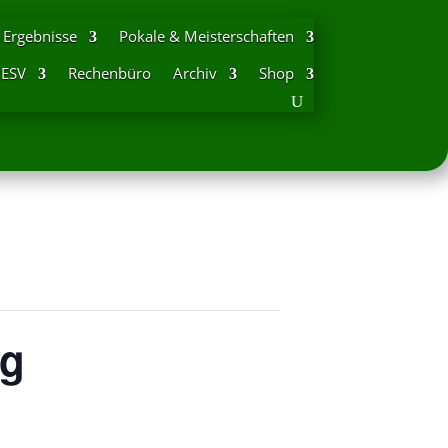
Ergebnisse
Pokale & Meisterschaften
DESV
Rechenbüro
Archiv
Shop
rg