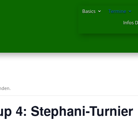
Basics
Termine
Infos 
unden.
p 4: Stephani-Turnier