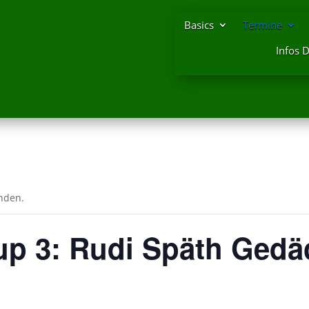
Basics
Termine
Infos 
unden.
p 3: Rudi Späth Gedäc