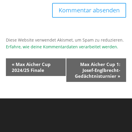
Diese Website verwendet Akismet, um Spam zu reduzieren.
Erfahre, wie deine Kommentardaten verarbeitet werden.
Veranstaltung-
«
Max Aicher Cup
Max Aicher Cup 1:
Navigation
2024/25 Finale
Josef-Englbrecht-
Gedächtnisturnier
»