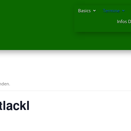
Basics
Termine
Infos 
unden.
tlackl