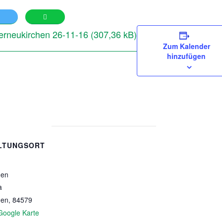
erneukirchen 26-11-16
Zum Kalender
hinzufügen
LTUNGSORT
hen
a
hen
,
84579
Google Karte