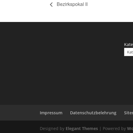
Bezirkspokal II
Kate
Impressum
Datenschutzbelehrung
Sit
Designed by
Elegant Themes
| Powered by
Wo