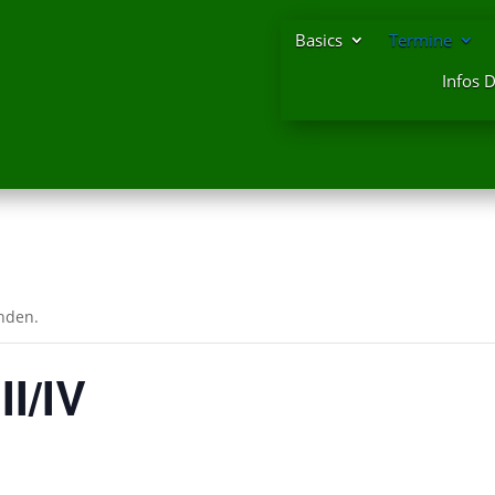
Basics
Termine
Infos 
unden.
II/IV