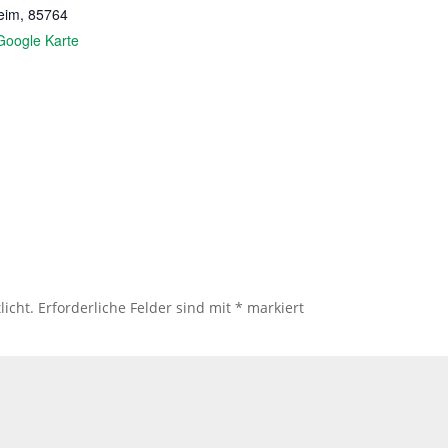
eim
,
85764
Google Karte
licht.
Erforderliche Felder sind mit
*
markiert