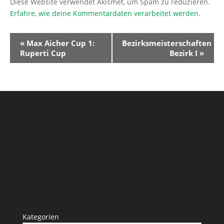
Diese Website verwendet Akismet, um Spam zu reduzieren.
Erfahre, wie deine Kommentardaten verarbeitet werden.
Veranstaltung-
«
Max Aicher Cup 1:
Bezirksmeisterschaften
Navigation
Ruperti Cup
Bezirk I
»
Kategorien