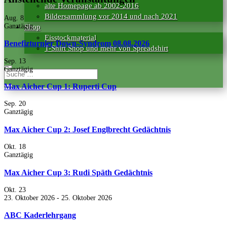
alte Homepage ab 2002-2016
Bildersammlung vor 2014 und nach 2021
Aug.
8
Ganztägig
Shop
Eisstockmaterial
Benefizturnier Down-Syndrom 08.08.2026
T-Shirt Shop und mehr von Spreadshirt
Sep.
13
Ganztägig
Max Aicher Cup 1: Ruperti Cup
Sep.
20
Ganztägig
Max Aicher Cup 2: Josef Englbrecht Gedächtnis
Okt.
18
Ganztägig
Max Aicher Cup 3: Rudi Späth Gedächtnis
Okt.
23
23. Oktober 2026
-
25. Oktober 2026
ABC Kaderlehrgang