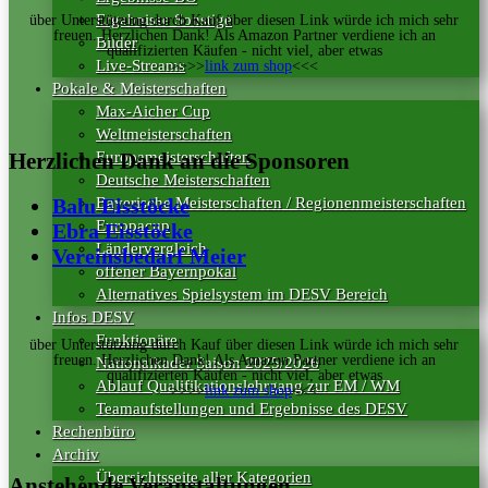
Ergebnisse Sonstige
über Unterstützung durch Kauf über diesen Link würde ich mich sehr
freuen. Herzlichen Dank! Als Amazon Partner verdiene ich an
Bilder
qualifizierten Käufen - nicht viel, aber etwas
Live-Streams
>>>>
link zum shop
<<<
Pokale & Meisterschaften
Max-Aicher Cup
Weltmeisterschaften
Herzlichen Dank an die Sponsoren
Europameisterschaften
Deutsche Meisterschaften
Bayerische Meisterschaften / Regionenmeisterschaften
Balu Eisstöcke
Europacup
Ebra Eisstöcke
Ländervergleich
Vereinsbedarf Meier
offener Bayernpokal
Alternatives Spielsystem im DESV Bereich
Infos DESV
Funktionäre
über Unterstützung durch Kauf über diesen Link würde ich mich sehr
freuen. Herzlichen Dank! Als Amazon Partner verdiene ich an
Nationalkader Saison 2025/2026
qualifizierten Käufen - nicht viel, aber etwas
Ablauf Qualifikationslehrgang zur EM / WM
>>>>
link zum shop
<<<
Teamaufstellungen und Ergebnisse des DESV
Rechenbüro
Archiv
Übersichtsseite aller Kategorien
Anstehende Veranstaltungen