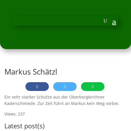
Markus Schätzl
Ein sehr starker Schütze aus der Oberbergkirchner
Kaderschmiede. Zur Zeit führt an Markus kein Weg vorbei.
Views: 237
Latest post(s)