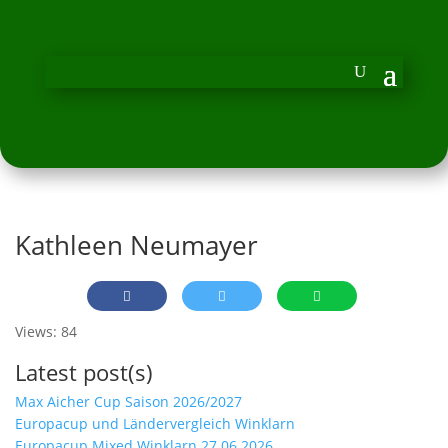
Kathleen Neumayer
Views: 84
Latest post(s)
Max Aicher Cup Saison 2026/2027
Europacup und Ländervergleich Winklarn
Europacup Mixed Winklarn 27.06.2026