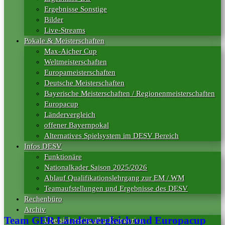
Ergebnisse Sonstige
Bilder
Live-Streams
Pokale & Meisterschaften
Max-Aicher Cup
Weltmeisterschaften
Europameisterschaften
Deutsche Meisterschaften
Bayerische Meisterschaften / Regionenmeisterschaften
Europacup
Ländervergleich
offener Bayernpokal
Alternatives Spielsystem im DESV Bereich
Infos DESV
Funktionäre
Nationalkader Saison 2025/2026
Ablauf Qualifikationslehrgang zur EM / WM
Teamaufstellungen und Ergebnisse des DESV
Rechenbüro
Archiv
Team GER Ländervergleich und Europacup
Übersichtsseite aller Kategorien